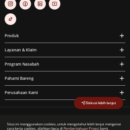
Produk
Layanan & Klaim
Program Nasabah
Pahami Bareng
Perusahaan Kami
Diskusi lebih lanjut
PT Prudential Life Assurance berizin dan diawasi oleh Otoritas Jasa Keuangan
PT Prudential Life Assurance adalah anggota dari Lembaga Alternatif Penyelesaian
Situs ini menggunakan cookies, untuk mengetahui lebih lanjut mengenai
Sengketa Sektor Jasa Keuangan
cara kerja cookies, silahkan baca di
Pemberitahuan Privasi
kami.