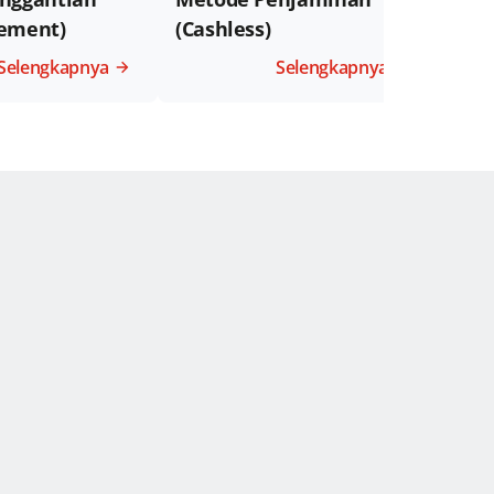
ement)
(Cashless)
Lua
Melal
Selengkapnya
Selengkapnya