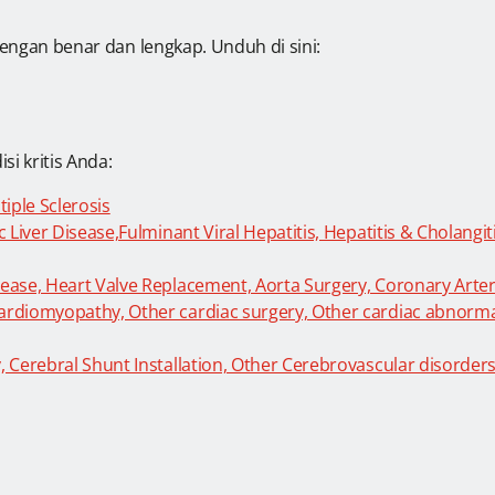
i dengan benar dan lengkap. Unduh di sini:
i kritis Anda:
iple Sclerosis
ic Liver Disease,Fulminant Viral Hepatitis, Hepatitis & Cholang
sease, Heart Valve Replacement, Aorta Surgery, Coronary Arter
ardiomyopathy, Other cardiac surgery, Other cardiac abnormal
, Cerebral Shunt Installation, Other Cerebrovascular disorder