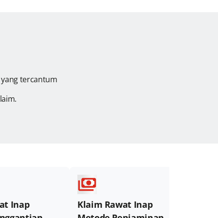
s yang tercantum
laim.
at Inap
Klaim Rawat Inap
Kla
nggantian
Metode Penjaminan
Met