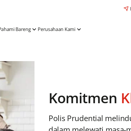
Pahami Bareng
Perusahaan Kami
Komitmen
K
Polis Prudential melin
dalam melewati masa-m