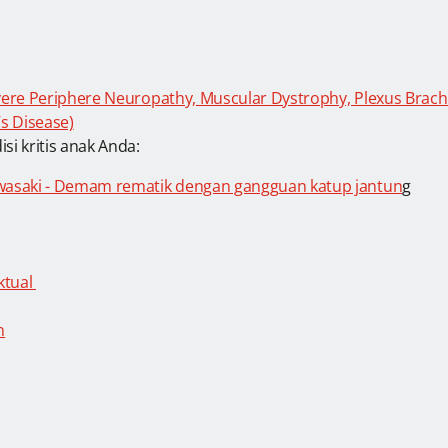
Severe Periphere Neuropathy, Muscular Dystrophy, Plexus Brachi
’s Disease)
i kritis anak Anda:
awasaki - Demam rematik dengan gangguan katup jantun
g
ktual
n