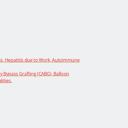
itis, Hepatitis due to Work, Autoimmune
y Bypass Grafting (CABG), Balloon
ities.
s