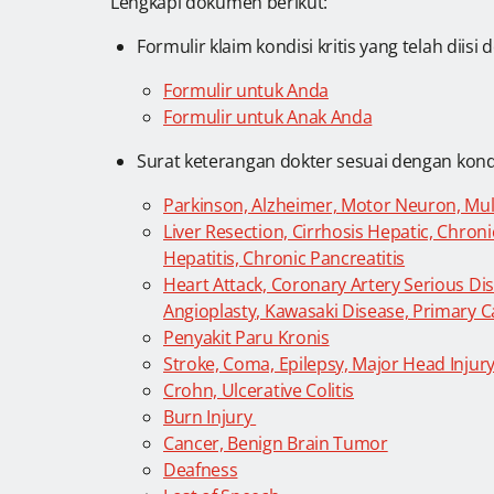
Lengkapi dokumen berikut:
Formulir klaim kondisi kritis yang telah diis
Formulir untuk Anda
Formulir untuk Anak Anda
Surat keterangan dokter sesuai dengan kondis
Parkinson, Alzheimer, Motor Neuron, Mult
Liver Resection, Cirrhosis Hepatic, Chron
Hepatitis, Chronic Pancreatitis
Heart Attack, Coronary Artery Serious Di
Angioplasty, Kawasaki Disease, Primary C
Penyakit Paru Kronis
Stroke, Coma, Epilepsy, Major Head Injury
Crohn, Ulcerative Colitis
Burn Injury
Cancer, Benign Brain Tumor
Deafness