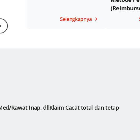
(Reimburs
Selengkapnya
ed/Rawat Inap, dll
Klaim Cacat total dan tetap