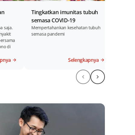
an
Tingkatkan imunitas tubuh
Hidup
semasa COVID-19
Informa
jiwa da
a saja.
Mempertahankan kesehatan tubuh
nyakit
semasa pandemi
bersama
ono di
apnya
Selengkapnya