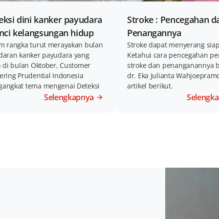
eksi dini kanker payudara
Stroke : Pencegahan d
unci kelangsungan hidup
Penangannya
m rangka turut merayakan bulan
Stroke dapat menyerang siap
daran kanker payudara yang
Ketahui cara pencegahan pe
h di bulan Oktober, Customer
stroke dan penanganannya 
ering Prudential Indonesia
dr. Eka Julianta Wahjoepram
angkat tema mengenai Deteksi
artikel berikut.
 Kanker Payudara
Selengkapnya
Selengk