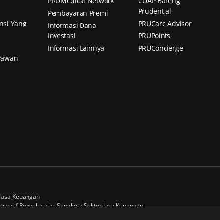
PRUMedical Network
CUAP Bareng
Prudential
Pembayaran Premi
nsi Yang
PRUCare Advisor
Informasi Dana
Investasi
PRUPoints
Informasi Lainnya
PRUConcierge
yawan
s Jasa Keuangan
ternatif Penyelesaian Sengketa Sektor Jasa Keuangan