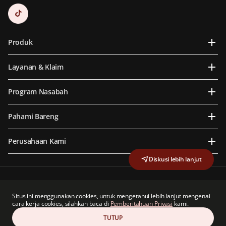
Produk
Layanan & Klaim
Program Nasabah
Pahami Bareng
Perusahaan Kami
Diskusi lebih lanjut
PT Prudential Life Assurance berizin dan diawasi oleh Otoritas Jasa Keuangan
PT Prudential Life Assurance adalah anggota dari Lembaga Alternatif Penyelesaian
Situs ini menggunakan cookies, untuk mengetahui lebih lanjut mengenai
Sengketa Sektor Jasa Keuangan
cara kerja cookies, silahkan baca di
Pemberitahuan Privasi
kami.
TUTUP
Hak Cipta © 2026 Prudential Indonesia. All rights reserved.