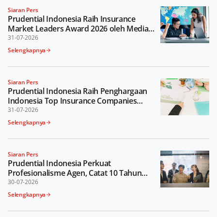
Siaran Pers
Prudential Indonesia Raih Insurance
Market Leaders Award 2026 oleh Media
Asuransi
31-07-2026
Selengkapnya
Siaran Pers
Prudential Indonesia Raih Penghargaan
Indonesia Top Insurance Companies
Awards 2026
31-07-2026
Selengkapnya
Siaran Pers
Prudential Indonesia Perkuat
Profesionalisme Agen, Catat 10 Tahun
Berturut-turut sebagai Perusahaan
30-07-2026
dengan Jumlah MDRT Terbanyak di
Selengkapnya
Indonesia