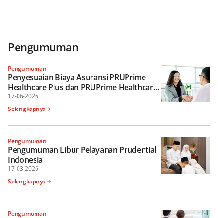
Pengumuman
Pengumuman
Penyesuaian Biaya Asuransi PRUPrime
Healthcare Plus dan PRUPrime Healthcare
Plus Pro
17-06-2026
Selengkapnya
Pengumuman
Pengumuman Libur Pelayanan Prudential
Indonesia
17-03-2026
Selengkapnya
Pengumuman