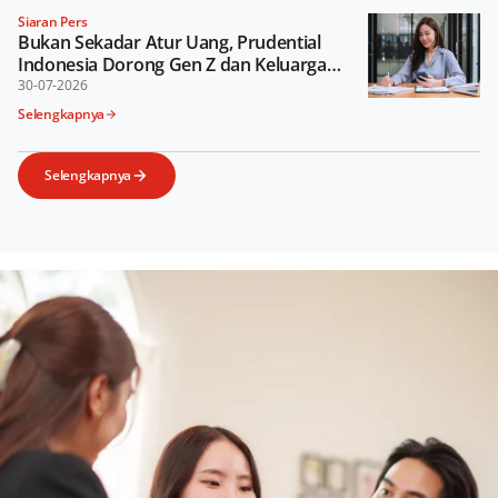
Siaran Pers
Bukan Sekadar Atur Uang, Prudential
Indonesia Dorong Gen Z dan Keluarga
Lebih Cermat Tentukan Prioritas Keuangan
30-07-2026
Selengkapnya
Selengkapnya