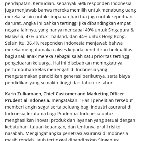
pendapatan. Kemudian, sebanyak 56% responden Indonesia
juga menjawab bahwa mereka memilih untuk menabung uang
mereka selain untuk simpanan hari tua juga untuk keperluan
darurat. Angka ini bahkan tertinggi jika dibandingkan empat
negara lainnya, yang hanya mencapai 49% untuk Singapura &
Malaysia, 47% untuk Thailand, dan 44% untuk Hong Kong.
Selain itu, 36,4% responden Indonesia menjawab bahwa
mereka mengutamakan akses kepada pendidikan berkualitas
bagi anak-anak mereka sebagai salah satu prioritas tertinggi
pengeluaran keluarga. Hal ini disebabkan meningkatnya
pertumbuhan kelas menengah di Indonesia yang
mengutamakan pendidikan generasi berikutnya, serta biaya
pendidikan yang semakin tinggi dari tahun ke tahun.
Karin Zulkarnaen, Chief Customer and Marketing Officer
Prudential Indonesia
, mengatakan, "Hasil penelitian tersebut
memberi angin segar serta peluang bagi industri asuransi di
Indonesia terutama bagi Prudential Indonesia untuk
menghasilkan inovasi produk dan layanan yang sesuai dengan
kebutuhan, tujuan keuangan, dan tentunya profil risiko
nasabah. Mengingat angka penetrasi asuransi di Indonesia
masih rendah, jauh tertinggal dibandingkan Singapura,