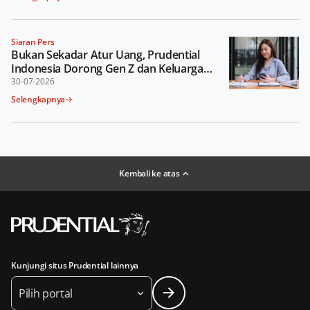
Indonesia
Siaran Pers
Bukan Sekadar Atur Uang, Prudential
Indonesia Dorong Gen Z dan Keluarga
Lebih Cermat Tentukan Prioritas Keuangan
30-07-2026
Selengkapnya
Kembali ke atas
Kunjungi situs Prudential lainnya
Pilih portal