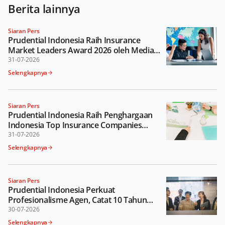
Berita lainnya
Siaran Pers
Prudential Indonesia Raih Insurance
Market Leaders Award 2026 oleh Media
Asuransi
31-07-2026
Selengkapnya
Siaran Pers
Prudential Indonesia Raih Penghargaan
Indonesia Top Insurance Companies
Awards 2026
31-07-2026
Selengkapnya
Siaran Pers
Prudential Indonesia Perkuat
Profesionalisme Agen, Catat 10 Tahun
Berturut-turut sebagai Perusahaan
30-07-2026
dengan Jumlah MDRT Terbanyak di
Selengkapnya