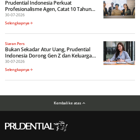
Prudential Indonesia Perkuat
Profesionalisme Agen, Catat 10 Tahun
Berturut-turut sebagai Perusahaan
30-07-2026
dengan Jumlah MDRT Terbanyak di
Selengkapnya
Indonesia
Siaran Pers
Bukan Sekadar Atur Uang, Prudential
Indonesia Dorong Gen Z dan Keluarga
Lebih Cermat Tentukan Prioritas Keuangan
30-07-2026
Selengkapnya
Kembali ke atas