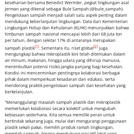
keseharian bersama Benedict Wermter, pegiat lingkungan asal
Jerman yang dikenal sebagai Bule Sampah (@bule_sampah).
Pengelolaan sampah menjadi salah satu aspek penting dalam
mendukung keberlanjutan lingkungan. Data dari Kementerian
Lingkungan Hidup dan Kehutanan (KLHK) menunjukkan bahwa
timbunan sampah nasional mencapai lebih dari 68 juta ton
per tahun, dengan sekitar 17% di antaranya merupakan
[1]
[2]
sampah plastik
. Sementara itu, riset global
juga
mengungkap bahwa mikroplastik kini telah ditemukan dalam
air minum, makanan, hingga udara yang dihirup manusia,
menimbulkan potensi risiko jangka panjang bagi kesehatan.
Kondisi ini mencerminkan pentingnya kolaborasi berbagai
pihak dalam memperkuat kesadaran dan edukasi, serta
mendorong praktik pengelolaan sampah dan kesehatan yang
berkelanjutan.
“Menanggulangi masalah sampah plastik dan mikroplastik
memerlukan kolaborasi secara kolektif untuk mengubah
kebiasaan sederhana. Kita semua memiliki peran untuk
bertindak sekarang juga, mulai dari mengurangi penggunaan
plastik sekali pakai, memilih produk ramah lingkungan,
memilah sampah, hingga mendukung inisiatif lokal yang