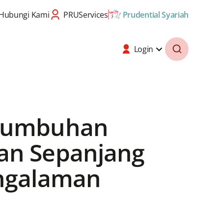
Hubungi Kami
PRUServices
Prudential Syariah
Login
rtumbuhan
tan Sepanjang
engalaman