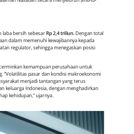
ngalaman Nasabah secara menyeluruh
(end-to-
 laba bersih sebesar
Rp 2,4 triliun.
Dengan total
aan dalam memenuhi kewajibannya kepada
ratan regulator, sehingga menegaskan posisi
encerminkan kemampuan perusahaan untuk
 “Volatilitas pasar dan kondisi makroekonomi
asyarakat menjadi tantangan yang terus
an keluarga Indonesia, dengan menghadirkan
hap kehidupan,” ujarnya.