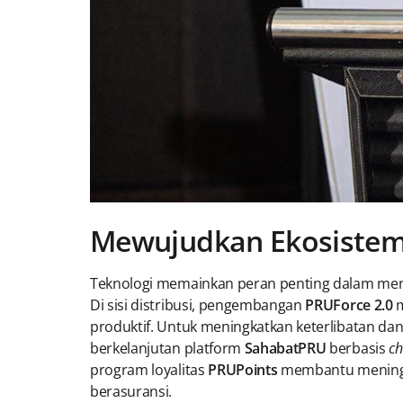
Mewujudkan Ekosiste
Teknologi memainkan peran penting dalam memu
Di sisi distribusi, pengembangan
PRUForce 2.0
m
produktif. Untuk meningkatkan keterlibatan d
berkelanjutan platform
SahabatPRU
berbasis
ch
program loyalitas
PRUPoints
membantu meningka
berasuransi.