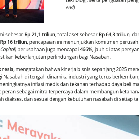
teknologi, serta penguatan pe
end).
mi sebesar
Rp 21,1 triliun,
total aset sebesar
Rp 64,3 triliun,
dan
i
Rp 16 triliun,
pencapaian ini menunjukkan komitmen perusah
 Capital)
perusahaan juga mencapai
466%,
jauh di atas persya
ikan keberlanjutan perlindungan bagi Nasabah.
onesia,
mengatakan bahwa kinerja bisnis sepanjang 2025 m
Nasabah di tengah dinamika industri yang terus berkembang.
meningkatnya inflasi medis dan tekanan terhadap daya beli m
at peran sebagai mitra terpercaya dalam membangun ketahan
ah diakses, dan sesuai dengan kebutuhan nasabah di setiap ta