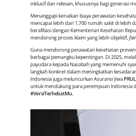
inklusif dan relevan, khususnya bagi generasi m
Menanggapi kenaikan biaya perawatan kesehata
mencapai lebih dari 1.700 rumah sakit di lebih 
berafiliasi dengan Kementerian Kesehatan Republ
mendorong proses klaim yang lebih objektif,
fair
Guna mendorong perawatan kesehatan preventif
berbagai pemangku kepentingan. Di 2025, mela
payudara kepada Nasabah yang memenuhi syarat 
langkah konkret dalam meningkatkan kesadaran a
Indonesia juga meluncurkan Asuransi Jiwa
PRUL
untuk mendukung para perempuan Indonesia da
#VersiTerhebatMu.