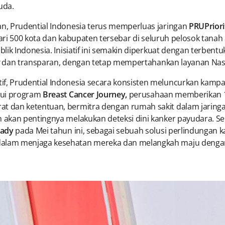
uda.
n, Prudential Indonesia terus memperluas jaringan
PRUPriori
dari 500 kota dan kabupaten tersebar di seluruh pelosok tanah 
ik Indonesia. Inisiatif ini semakin diperkuat dengan terbent
dan transparan, dengan tetap mempertahankan layanan Nasa
, Prudential Indonesia secara konsisten meluncurkan kampa
lui program
Breast Cancer Journey,
perusahaan memberikan 
dan ketentuan, bermitra dengan rumah sakit dalam jaringan P
kan pentingnya melakukan deteksi dini kanker payudara. Seba
ady
pada Mei tahun ini, sebagai sebuah solusi perlindungan
lam menjaga kesehatan mereka dan melangkah maju dengan 