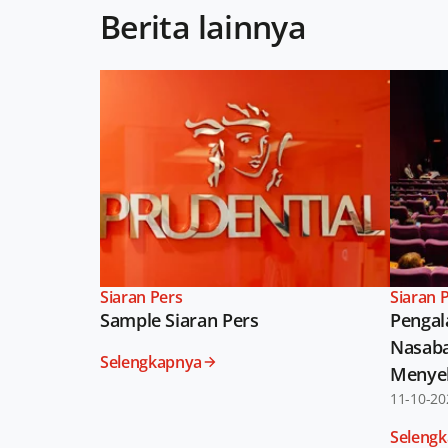
Berita lainnya
Siaran Pers
Siaran 
Sample Siaran Pers
Pengal
Nasaba
Selengkapnya
Menyel
Manusi
11-10-20
Hospit
Seleng