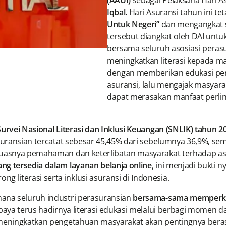
(AAUI)
sebagai Pelaksana Hari A
Iqbal.
Hari Asuransi tahun ini t
Untuk Negeri”
dan mengangkat
tersebut diangkat oleh DAI untu
bersama seluruh asosiasi peras
meningkatkan literasi kepada 
dengan memberikan edukasi pe
asuransi, lalu mengajak masyara
dapat merasakan manfaat perlin
urvei Nasional Literasi dan Inklusi Keuangan (SNLIK) tahun 2
suransian tercatat sebesar 45,45% dari sebelumnya 36,9%, sem
 luasnya pemahaman dan keterlibatan masyarakat terhadap as
ng tersedia dalam layanan belanja online
, ini menjadi bukti 
literasi serta inklusi asuransi di Indonesia.
mana seluruh industri perasuransian
bersama-sama memperk
paya terus hadirnya literasi edukasi melalui berbagi momen d
 meningkatkan pengetahuan masyarakat akan pentingnya berasu