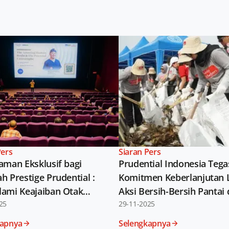
Pers
Siaran Pers
aman Eksklusif bagi
Prudential Indonesia Teg
h Prestige Prudential :
Komitmen Keberlanjutan 
ami Keajaiban Otak
Aksi Bersih-Bersih Pantai
a bersama Siloam
25
Angke, Jakarta
29-11-2025
als
kapnya
Selengkapnya