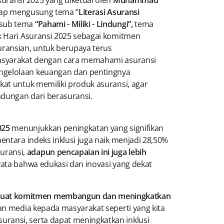
suransi 2025 yang diketuai oleh
Muhammad
etap mengusung tema “
Literasi Asuransi
 sub tema
“Pahami - Miliki - Lindungi”,
tema
k Hari Asuransi 2025 sebagai komitmen
uransian, untuk berupaya terus
masyarakat dengan cara memahami asuransi
ngelolaan keuangan dan pentingnya
kat untuk memiliki produk asuransi, agar
dungan dari berasuransi.
025
menunjukkan peningkatan yang signifikan
entara indeks inklusi juga naik menjadi 28,50%
uransi,
adapun pencapaian ini
juga lebih
nyata bahwa edukasi dan inovasi yang dekat
uat komitmen membangun dan meningkatkan
an media kepada masyarakat seperti yang kita
ransi, serta dapat meningkatkan inklusi