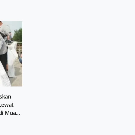
askan
Lewat
 di Muara