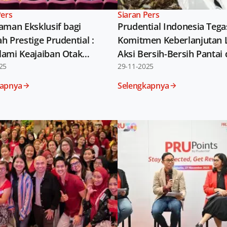
Pers
Siaran Pers
aman Eksklusif bagi
Prudential Indonesia Teg
h Prestige Prudential :
Komitmen Keberlanjutan 
ami Keajaiban Otak
Aksi Bersih-Bersih Pantai
a bersama Siloam
25
Angke, Jakarta
29-11-2025
als
kapnya
Selengkapnya