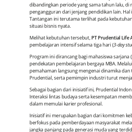
dibandingkan periode yang sama tahun lalu, di
pengangguran dari jenjang pendidikan lain. Ha
Tantangan ini terutama terlihat pada kebutuh
situasi bisnis nyata.
Melihat kebutuhan tersebut,
PT Prudential Life
pembelajaran intensif selama tiga hari (
3-day st
Program ini dirancang bagi mahasiswa sarjana 
pendekatan pembelajaran bergaya MBA. Melalui 
pemahaman langsung mengenai dinamika dan tan
Prudential, serta pemimpin industri turut men
Sebagai bagian dari inisiatif ini, Prudential 
Interaksi lintas budaya serta kesempatan me
dalam memulai karier profesional.
Inisiatif ini merupakan bagian dari komitmen keb
berfokus pada pemberdayaan masyarakat melal
jangka panjang pada generasi muda yang terdidi