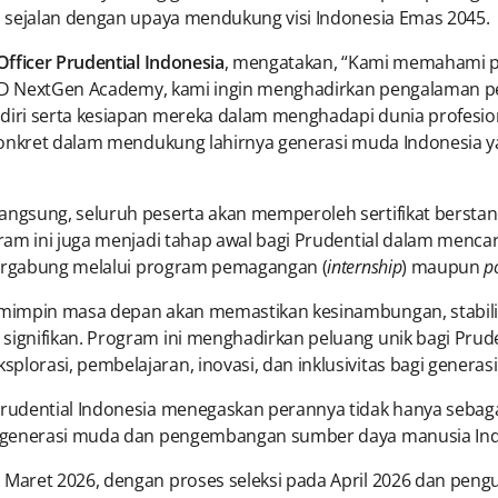
 sejalan dengan upaya mendukung visi Indonesia Emas 2045.
fficer Prudential Indonesia
, mengatakan, “Kami memahami p
SEAD NextGen Academy, kami ingin menghadirkan pengalaman 
iri serta kesiapan mereka dalam menghadapi dunia profesio
konkret dalam mendukung lahirnya generasi muda Indonesia ya
gsung, seluruh peserta akan memperoleh sertifikat berstand
gram ini juga menjadi tahap awal bagi Prudential dalam men
 bergabung melalui program pemagangan (
internship
) maupun
p
impin masa depan akan memastikan kesinambungan, stabilitas
ignifikan. Program ini menghadirkan peluang unik bagi Prud
rasi, pembelajaran, inovasi, dan inklusivitas bagi generasi
rudential Indonesia menegaskan perannya tidak hanya sebag
n generasi muda dan pengembangan sumber daya manusia Ind
Maret 2026, dengan proses seleksi pada April 2026 dan peng