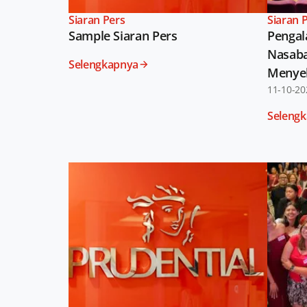
Siaran Pers
Siaran 
Sample Siaran Pers
Pengal
Nasaba
Selengkapnya
Menyel
Manusi
11-10-20
Hospit
Seleng