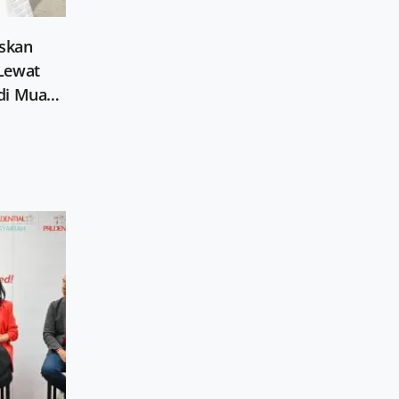
askan
Lewat
 di Muara