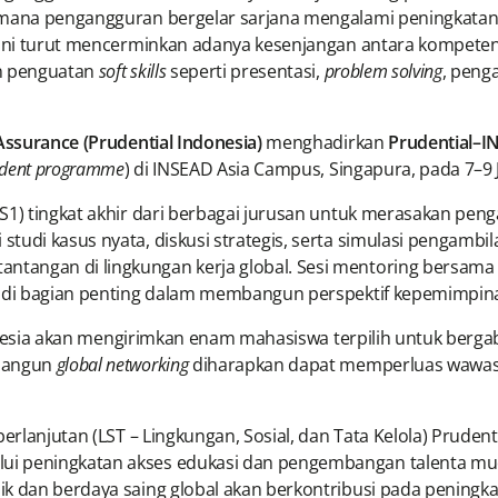
 mana pengangguran bergelar sarjana mengalami peningkatan 
l ini turut mencerminkan adanya kesenjangan antara kompeten
an penguatan
soft skills
seperti presentasi,
problem solving
, peng
 Assurance (Prudential Indonesia)
menghadirkan
Prudential–
udent programme
) di INSEAD Asia Campus, Singapura, pada 7–9 J
(S1) tingkat akhir dari berbagai jurusan untuk merasakan pe
studi kasus nyata, diskusi strategis, serta simulasi pengamb
tangan di lingkungan kerja global. Sesi mentoring bersama
jadi bagian penting dalam membangun perspektif kepemimpina
Indonesia akan mengirimkan enam mahasiswa terpilih untuk ber
mbangun
global networking
diharapkan dapat memperluas wawas
erlanjutan (LST – Lingkungan, Sosial, dan Tata Kelola) Prudent
ui peningkatan akses edukasi dan pengembangan talenta mud
k dan berdaya saing global akan berkontribusi pada peningka