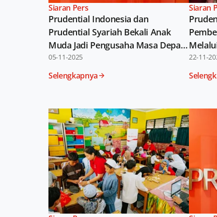
Siaran Pers
Siaran 
Prudential Indonesia dan
Pruden
Prudential Syariah Bekali Anak
Pember
Muda Jadi Pengusaha Masa Depan
Melalu
Melalui Ajang NextGen Fest 2025
05-11-2025
bersam
22-11-20
Selengkapnya
Seleng