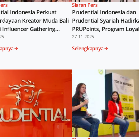
Pers
Siaran Pers
tial Indonesia Perkuat
Prudential Indonesia dan
dayaan Kreator Muda Bali
Prudential Syariah Hadirk
i Influencer Gathering
PRUPoints, Program Loyal
a Cuap bareng Prudential
25
untuk Memperkuat Peng
27-11-2025
Nasabah
kapnya
Selengkapnya