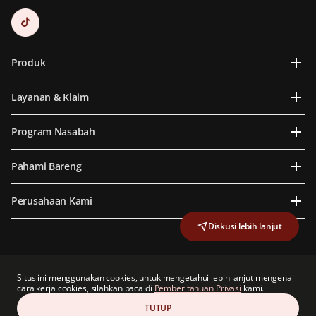
Produk
Layanan & Klaim
Program Nasabah
Pahami Bareng
Perusahaan Kami
Diskusi lebih lanjut
PT Prudential Life Assurance berizin dan diawasi oleh Otoritas Jasa Keuangan
PT Prudential Life Assurance adalah anggota dari Lembaga Alternatif Penyelesaian
Situs ini menggunakan cookies, untuk mengetahui lebih lanjut mengenai
Sengketa Sektor Jasa Keuangan
cara kerja cookies, silahkan baca di
Pemberitahuan Privasi
kami.
TUTUP
Hak Cipta © 2026 Prudential Indonesia. All rights reserved.