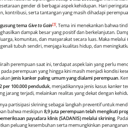
etaraan gender di berbagai aspek kehidupan. Hari peringatan
, kontribusi, serta tantangan yang masih dihadapi perempuan 
[1]
engusung tema
Give to Gain
.
Tema ini menekankan bahwa tinda
asilkan dampak besar yang positif dan berkelanjutan. Dampa
eluarga, komunitas, dan masyarakat secara luas. Maka melalui
enali tubuh sendiri, menjaga kualitas hidup, dan meningkat
h perempuan saat ini, terdapat aspek lain yang perlu menda
n pada perempuan yang hingga kini masih menjadi kondisi kes
upakan
jenis kanker paling umum yang dialami perempuan
. Ke
42 per 100.000 penduduk
, menjadikannya jenis kasus kanker ter
g jarang terjadi, melainkan realitas yang dekat dengan keh
nya partisipasi skrining sebagai langkah preventif untuk men
kan bahwa meskipun
8,9 juta perempuan telah mengikuti pro
meriksaan payudara klinis (SADANIS) melalui skrining
. Pada
atkan peluang kesembuhan serta memungkinkan penanganan yan