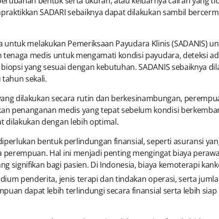
 perubahan bentuk serta ukuran, atau keluarnya cairan yang ti
mempraktikkan SADARI sebaiknya dapat dilakukan sambil ber
tuk melakukan Pemeriksaan Payudara Klinis (SADANIS) unt
h tenaga medis untuk mengamati kondisi payudara, deteksi a
biopsi yang sesuai dengan kebutuhan. SADANIS sebaiknya dila
tahun sekali.
dilakukan secara rutin dan berkesinambungan, perempuan 
n penanganan medis yang tepat sebelum kondisi berkembang l
t dilakukan dengan lebih optimal.
ukan bentuk perlindungan finansial, seperti asuransi ya
a perempuan. Hal ini menjadi penting mengingat biaya perawa
ng signifikan bagi pasien. Di Indonesia, biaya kemoterapi ka
dium penderita, jenis terapi dan tindakan operasi, serta jumla
puan dapat lebih terlindungi secara finansial serta lebih sia