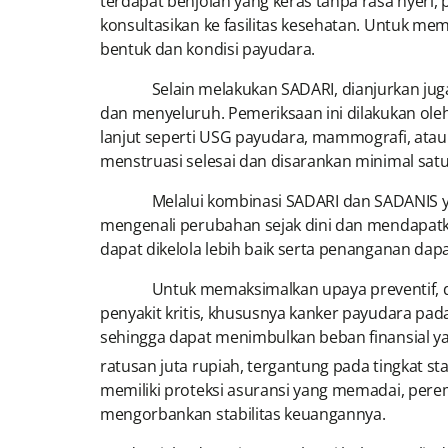
terdapat benjolan yang keras tanpa rasa nyeri,
konsultasikan ke fasilitas kesehatan. Untuk 
bentuk dan kondisi payudara.
Selain melakukan SADARI, dianjurkan juga un
dan menyeluruh. Pemeriksaan ini dilakukan ole
lanjut seperti USG payudara, mammografi, atau 
menstruasi selesai dan disarankan minimal satu 
Melalui kombinasi SADARI dan SADANIS yang 
mengenali perubahan sejak dini dan mendapatka
dapat dikelola lebih baik serta penanganan dapa
Untuk memaksimalkan upaya preventif, diperl
penyakit kritis, khususnya kanker payudara pad
sehingga dapat menimbulkan beban finansial ya
ratusan juta rupiah, tergantung pada tingkat sta
memiliki proteksi asuransi yang memadai, perem
mengorbankan stabilitas keuangannya.