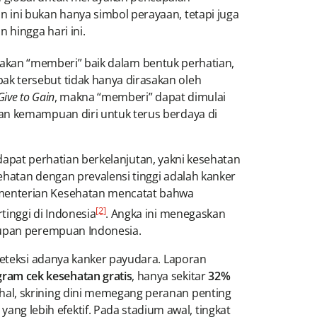
 ini bukan hanya simbol perayaan, tetapi juga
hingga hari ini.
kan “memberi” baik dalam bentuk perhatian,
k tersebut tidak hanya dirasakan oleh
Give to Gain
, makna “memberi” dapat dimulai
kan kemampuan diri untuk terus berdaya di
pat perhatian berkelanjutan, yakni kesehatan
ehatan dengan prevalensi tinggi adalah kanker
menterian Kesehatan mencatat bahwa
[2]
tinggi di Indonesia
. Angka ini menegaskan
idupan perempuan Indonesia.
deteksi adanya kanker payudara. Laporan
gram cek kesehatan gratis
, hanya sekitar
32%
hal, skrining dini memegang peranan penting
g lebih efektif. Pada stadium awal, tingkat