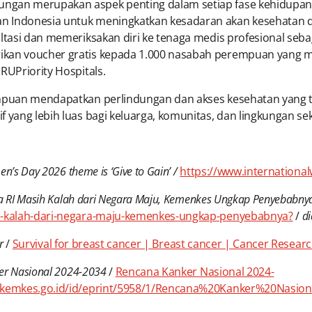
ngan merupakan aspek penting dalam setiap fase kehidupan 
n Indonesia untuk meningkatkan kesadaran akan kesehatan di
tasi dan memeriksakan diri ke tenaga medis profesional sebagai
ikan voucher gratis kepada 1.000 nasabah perempuan yang m
RUPriority Hospitals.
empuan mendapatkan perlindungan dan akses kesehatan yang t
 yang lebih luas bagi keluarga, komunitas, dan lingkungan sek
n’s Day 2026 theme is ‘Give to Gain’ /
https://www.internation
ra RI Masih Kalah dari Negara Maju, Kemenkes Ungkap Penyebabny
ih-kalah-dari-negara-maju-kemenkes-ungkap-penyebabnya?
/
d
r
/
Survival for breast cancer | Breast cancer | Cancer Resear
er Nasional 2024-2034
/
Rencana Kanker Nasional 2024-
an.kemkes.go.id/id/eprint/5958/1/Rencana%20Kanker%20Nasio