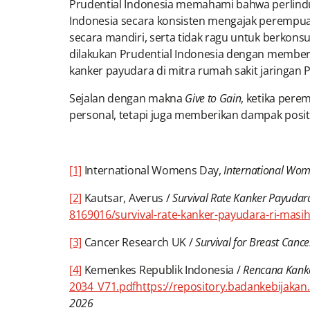
Prudential Indonesia memahami bahwa perlindu
Indonesia secara konsisten mengajak perempua
secara mandiri, serta tidak ragu untuk berkonsul
dilakukan Prudential Indonesia dengan member
kanker payudara di mitra rumah sakit jaringan P
Sejalan dengan makna
Give to Gain
, ketika per
personal, tetapi juga memberikan dampak positif
[1]
International Womens Day,
International Wome
[2]
Kautsar, Averus /
Survival Rate Kanker Payuda
8169016/survival-rate-kanker-payudara-ri-mas
[3]
Cancer Research UK /
Survival for Breast
Cance
[4]
Kemenkes Republik Indonesia /
Rencana Kank
2034_V71.pdfhttps://repository.badankebijak
2026