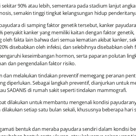
sekitar 90% atau lebih, sementara pada stadium lanjut angka
nosis, semakin tinggi tingkat kelangsungan hidup penderitany
ra di samping faktor genetik tersebut, kanker payudara j
 penyakit kanker yang memiliki kaitan dengan faktor genetik
ng oleh fakta lain bahwa dari semua kematian akibat kanker, s
0% disebabkan oleh infeksi, dan selebihnya disebabkan oleh fa
mpengaruhi keseimbangan hormon, serta paparan polutan lin
an dan pengendalian faktor risiko.
n dan melakukan tindakan preventif memegang peranan penti
g diperlukan. Sebagai langkah preventif, dianjurkan untuk m
tau SADANIS di rumah sakit seperti tindakan mammografi.
t dilakukan untuk membantu mengenali kondisi payudarany
 dilakukan setiap satu bulan sekali, khususnya beberapa hari
mati bentuk dan meraba payudara sendiri dalam kondisi berdir