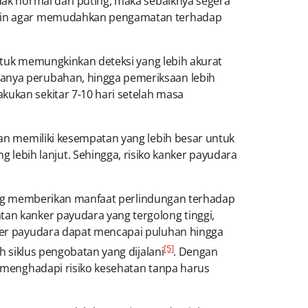
dak normal dari puting, maka sebaiknya segera
cermin agar memudahkan pengamatan terhadap
uk memungkinkan deteksi yang lebih akurat
danya perubahan, hingga pemeriksaan lebih
kukan sekitar 7-10 hari setelah masa
memiliki kesempatan yang lebih besar untuk
ebih lanjut. Sehingga, risiko kanker payudara
ng memberikan manfaat perlindungan terhadap
tan kanker payudara yang tergolong tinggi,
nker payudara dapat mencapai puluhan hingga
[5]
h siklus pengobatan yang dijalani
. Dengan
p menghadapi risiko kesehatan tanpa harus