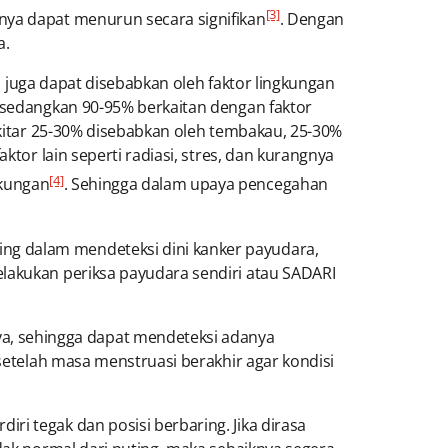
[3]
nya dapat menurun secara signifikan
. Dengan
a.
uga dapat disebabkan oleh faktor lingkungan
, sedangkan 90-95% berkaitan dengan faktor
ekitar 25-30% disebabkan oleh tembakau, 25-30%
ktor lain seperti radiasi, stres, dan kurangnya
[4]
gkungan
. Sehingga dalam upaya pencegahan
ng dalam mendeteksi dini kanker payudara,
elakukan periksa payudara sendiri atau SADARI
a, sehingga dapat mendeteksi adanya
 setelah masa menstruasi berakhir agar kondisi
i tegak dan posisi berbaring. Jika dirasa