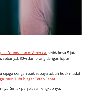
pus Foundation of America
, setidaknya 5 juta
ya. Sebanyak 90% dari orang dengan lupus
lu dijaga dengan baik supaya tubuh tidak mudah
aga Imun Tubuh agar Tetap Sehat
.
annya. Simak penjelasan lengkapnya.