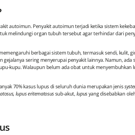
?
kit autoimun. Penyakit autoimun terjadi ketika sistem keke
tuk melindungi organ tubuh tersebut agar terhindar dari pen
mengaruhi berbagai sistem tubuh, termasuk sendi, kulit, ginja
dan gejalanya sering menyerupai penyakit lainnya. Namun, ada 
 kupu-kupu. Walaupun belum ada obat untuk menyembuhkan l
banyak 70% kasus lupus di seluruh dunia merupakan jenis
syste
matosus, lupus eritematosus
sub-akut,
lupus
yang disebabkan oleh
pus