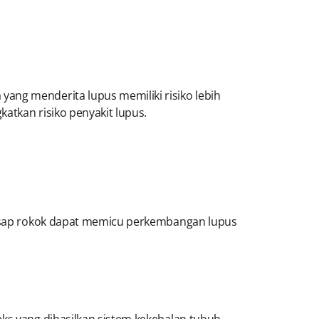
ang menderita lupus memiliki risiko lebih
katkan risiko penyakit lupus.
a asap rokok dapat memicu perkembangan lupus
eks yang dihasilkan sistem kekebalan tubuh