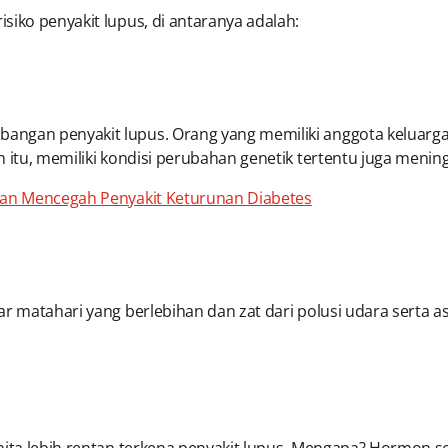
siko penyakit lupus, di antaranya adalah:
ngan penyakit lupus. Orang yang memiliki anggota keluarga y
 itu, memiliki kondisi perubahan genetik tertentu juga mening
dan Mencegah Penyakit Keturunan Diabetes
nar matahari yang berlebihan dan zat dari polusi udara sert
nita lebih rentan terkena penyakit lupus. Mengapa? Hormon s