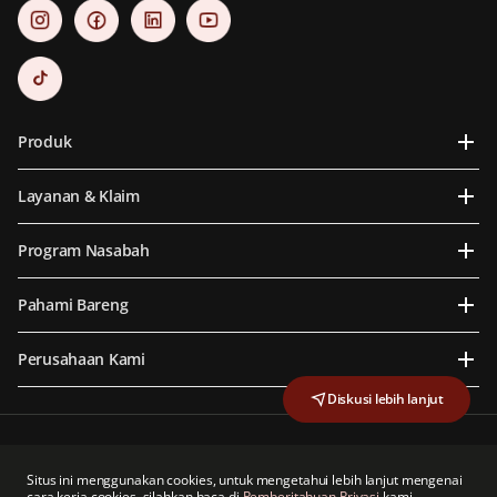
Produk
Layanan & Klaim
Program Nasabah
Pahami Bareng
Perusahaan Kami
Diskusi lebih lanjut
PT Prudential Life Assurance berizin dan diawasi oleh Otoritas Jasa Keuangan
PT Prudential Life Assurance adalah anggota dari Lembaga Alternatif Penyelesaian
Situs ini menggunakan cookies, untuk mengetahui lebih lanjut mengenai
Sengketa Sektor Jasa Keuangan
cara kerja cookies, silahkan baca di
Pemberitahuan Privasi
kami.