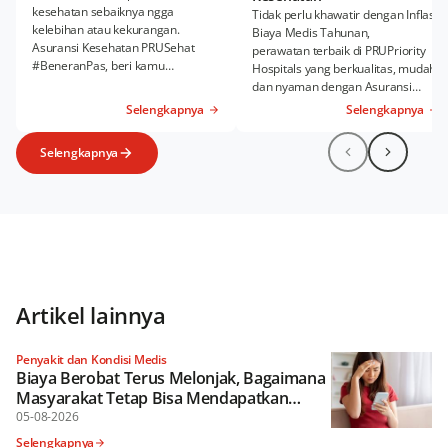
kesehatan sebaiknya ngga
Tidak perlu khawatir dengan Inflasi
kelebihan atau kekurangan.
Biaya Medis Tahunan,
Asuransi Kesehatan PRUSehat
perawatan terbaik di PRUPriority
#BeneranPas, beri kamu
Hospitals yang berkualitas, mudah,
kenyamanan Rawat Inap dan
dan nyaman dengan Asuransi
Rawat Jalan sesuai kebutuhanmu.
Kesehatan Tambahan PRUWell
Selengkapnya
Selengkapnya
Health.
Selengkapnya
Artikel lainnya
Penyakit dan Kondisi Medis
Biaya Berobat Terus Melonjak, Bagaimana
Masyarakat Tetap Bisa Mendapatkan
Perlindungan Kesehatan yang Optimal?
05-08-2026
Selengkapnya