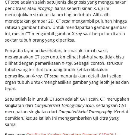
CT
scan
adalah salah satu jenis diagnosis yang menggunakan
pencitraan atau
imaging
. Sama seperti sinar-X, uji ini
menunjukkan struktur dalam bagian tubuh. Alih-alih
menciptakan gambar 2D, CT
scan
mengambil puluhan hingga
ratusan gambar tubuh. Untuk mendapatkan gambar-gambar
ini, mesin CT mengambil gambar X-
ray
saat berputar di area
sekitar tubuh orang yang diperiksa.
Penyedia layanan kesehatan, termasuk rumah sakit,
menggunakan CT
scan
untuk melihat hal-hal yang tidak bisa
dilihat dengan pemeriksaan X-
ray
. Sebagai contoh, struktur
tubuh yang terlihat tumpang tindih ketika dilakukan
pemeriksaan X-
ray
. CT
scan
menunjukkan detail dari setiap
organ tubuh untuk menghasilkan gambar yang lebih jelas dan
tepat.
Satu istilah lain untuk CT
scan
adalah CAT scan. CT merupakan
singkatan dari
Computerized Tomography scan
, sedangkan CAT
merupakan singkatan dari
Computed Axial Tomography
. Kendati
demikian, kedua istilah ini menggambarkan uji citra yang
sama.
Baca juga
:
Cek Risiko Kanker Payudara Dengan SADARI |