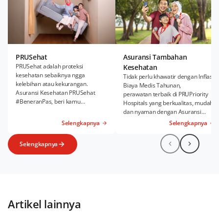
PRUSehat
Asuransi Tambahan
PRUSehat adalah proteksi
Kesehatan
kesehatan sebaiknya ngga
Tidak perlu khawatir dengan Inflasi
kelebihan atau kekurangan.
Biaya Medis Tahunan,
Asuransi Kesehatan PRUSehat
perawatan terbaik di PRUPriority
#BeneranPas, beri kamu
Hospitals yang berkualitas, mudah,
kenyamanan Rawat Inap dan
dan nyaman dengan Asuransi
Rawat Jalan sesuai kebutuhanmu.
Kesehatan Tambahan PRUWell
Selengkapnya
Selengkapnya
Health.
Selengkapnya
Artikel lainnya