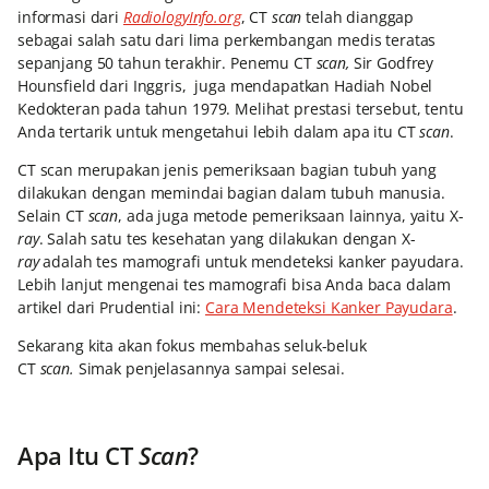
informasi dari
RadiologyInfo.org
, CT
scan
telah dianggap
sebagai salah satu dari lima perkembangan medis teratas
sepanjang 50 tahun terakhir. Penemu CT
scan,
Sir Godfrey
Hounsfield dari Inggris,
juga mendapatkan Hadiah Nobel
Kedokteran pada tahun 1979. Melihat prestasi tersebut, tentu
Anda tertarik untuk mengetahui lebih dalam apa itu CT
scan
.
CT scan merupakan jenis pemeriksaan bagian tubuh yang
dilakukan dengan memindai bagian dalam tubuh manusia.
Selain CT
scan
, ada juga metode pemeriksaan lainnya, yaitu X-
ray
. Salah satu tes kesehatan yang dilakukan dengan X-
ray
adalah tes mamografi untuk mendeteksi kanker payudara.
Lebih lanjut mengenai tes mamografi bisa Anda baca dalam
artikel dari Prudential ini:
Cara Mendeteksi Kanker Payudara
.
Sekarang kita akan fokus membahas seluk-beluk
CT
scan.
Simak penjelasannya sampai selesai.
Apa Itu CT
Scan
?