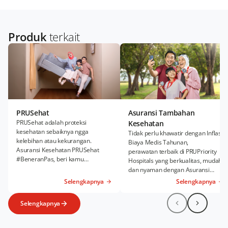
Produk
terkait
PRUSehat
Asuransi Tambahan
PRUSehat adalah proteksi
Kesehatan
kesehatan sebaiknya ngga
Tidak perlu khawatir dengan Inflasi
kelebihan atau kekurangan.
Biaya Medis Tahunan,
Asuransi Kesehatan PRUSehat
perawatan terbaik di PRUPriority
#BeneranPas, beri kamu
Hospitals yang berkualitas, mudah,
kenyamanan Rawat Inap dan
dan nyaman dengan Asuransi
Rawat Jalan sesuai kebutuhanmu.
Kesehatan Tambahan PRUWell
Selengkapnya
Selengkapnya
Health.
Selengkapnya