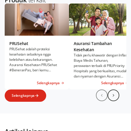
PRUSehat
Asuransi Tambahan
PRUSehat adalah proteksi
Kesehatan
kesehatan sebaiknya ngga
Tidak perlu khawatir dengan Inflasi
kelebihan atau kekurangan.
Biaya Medis Tahunan,
Asuransi Kesehatan PRUSehat
perawatan terbaik di PRUPriority
#BeneranPas, beri kamu
Hospitals yang berkualitas, mudah,
kenyamanan Rawat Inap dan
dan nyaman dengan Asuransi
Rawat Jalan sesuai kebutuhanmu.
Kesehatan Tambahan PRUWell
Selengkapnya
Selengkapnya
Health.
Selengkapnya