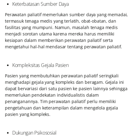
Keterbatasan Sumber Daya
Perawatan paliatif memerlukan sumber daya yang memadai,
termasuk tenaga medis yang terlatih, obat-obatan, dan
fasilitas yang mumpuni. Namun, masalah tenaga medis
menjadi sorotan utama karena mereka harus memiliki
kesiapan dalam memberikan perawatan paliatif serta
mengetahui hal-hal mendasar tentang perawatan paliatif.
Kompleksitas Gejala Pasien
Pasien yang membutuhkan perawatan paliatif seringkali
menghadapi gejala yang kompleks dan beragam. Gejala ini
dapat bervariasi dari satu pasien ke pasien lainnya sehingga
memerlukan pendekatan individualistis dalam
penanganannya. Tim perawatan paliatif perlu memiliki
pengetahuan dan keterampilan dalam mengelola gejala
pasien yang kompleks.
Dukungan Psikososial