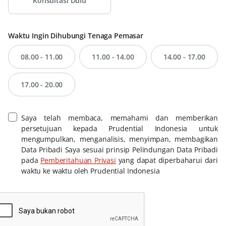
Konsultasi Dulu
Waktu Ingin Dihubungi Tenaga Pemasar
08.00 - 11.00
11.00 - 14.00
14.00 - 17.00
17.00 - 20.00
Saya telah membaca, memahami dan memberikan
persetujuan kepada Prudential Indonesia untuk
mengumpulkan, menganalisis, menyimpan, membagikan
Data Pribadi Saya sesuai prinsip Pelindungan Data Pribadi
pada
Pemberitahuan Privasi
yang dapat diperbaharui dari
waktu ke waktu oleh Prudential Indonesia