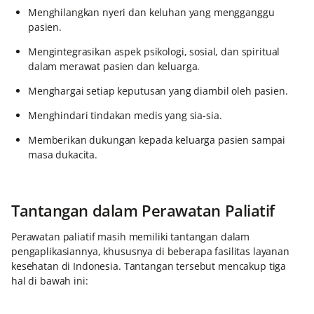
Menghilangkan nyeri dan keluhan yang mengganggu
pasien.
Mengintegrasikan aspek psikologi, sosial, dan spiritual
dalam merawat pasien dan keluarga.
Menghargai setiap keputusan yang diambil oleh pasien.
Menghindari tindakan medis yang sia-sia.
Memberikan dukungan kepada keluarga pasien sampai
masa dukacita.
Tantangan dalam Perawatan Paliatif
Perawatan paliatif masih memiliki tantangan dalam
pengaplikasiannya, khususnya di beberapa fasilitas layanan
kesehatan di Indonesia. Tantangan tersebut mencakup tiga
hal di bawah ini: