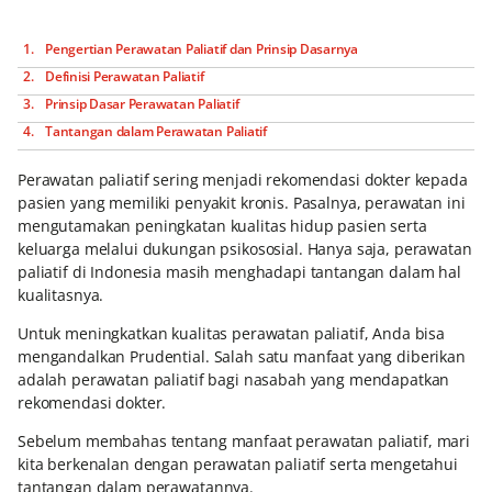
Pengertian Perawatan Paliatif dan Prinsip Dasarnya
Definisi Perawatan Paliatif
Prinsip Dasar Perawatan Paliatif
Tantangan dalam Perawatan Paliatif
Perawatan paliatif sering menjadi rekomendasi dokter kepada
pasien yang memiliki penyakit kronis. Pasalnya, perawatan ini
mengutamakan peningkatan kualitas hidup pasien serta
keluarga melalui dukungan psikososial. Hanya saja, perawatan
paliatif di Indonesia masih menghadapi tantangan dalam hal
kualitasnya.
Untuk meningkatkan kualitas perawatan paliatif, Anda bisa
mengandalkan Prudential. Salah satu manfaat yang diberikan
adalah perawatan paliatif bagi nasabah yang mendapatkan
rekomendasi dokter.
Sebelum membahas tentang manfaat perawatan paliatif, mari
kita berkenalan dengan perawatan paliatif serta mengetahui
tantangan dalam perawatannya.