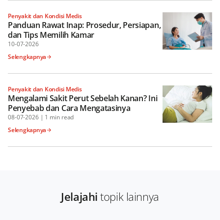
Penyakit dan Kondisi Medis
Panduan Rawat Inap: Prosedur, Persiapan,
dan Tips Memilih Kamar
10-07-2026
Selengkapnya
Penyakit dan Kondisi Medis
Mengalami Sakit Perut Sebelah Kanan? Ini
Penyebab dan Cara Mengatasinya
08-07-2026
|
1 min read
Selengkapnya
Jelajahi
topik lainnya