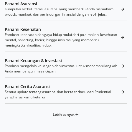
Pahami Asuransi
Kumpulan artikel literasi asuransi yang membantu Anda memahami
produk, manfaat, dan perlindungan finansial dengan lebih jelas.
Pahami Kesehatan
Panduan kesehatan dan gaya hidup mulai dari pola makan, kesehatan
mental, parenting, karier, hingga inspirasi yang membantu
meningkatkan kualitas hidup.
Pahami Keuangan & Investasi
Panduan mengelola keuangan dan investasi untuk menemani langkah
Anda membangun masa depan.
Pahami Cerita Asuransi
Semua update tentang asuransi dan berita terbaru dari Prudential
yang harus kamu ketahui
Lebih banyak