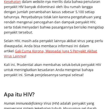
Kesehatan
dalam
website
-nya merilis data bahwa penularan
penyakit HIV banyak didominasi oleh ibu rumah tangga
dengan jumlah penambahan kasus sebesar 5.100 setiap
tahunnya. Penyebabnya tidak lain karena pengetahuan yang
rendah mengenai pencegahan dan dampak penyakit HIV,
serta tidak menyadari bahwa pasangannya berisiko mengidap
penyakit tersebut.
Selain HIV, masih ada penyakit lainnya akibat virus yang perlu
diwaspadai. Anda bisa membaca informasi ini dalam
artikel
Gak Cuma Korona, Waspadai Juga 5 Penyakit Akibat
Virus Lainnya
!
Kali ini, Prudential akan membahas seluk-beluk penyakit HIV
untuk meningkatkan kesadaran Anda mengenai bahaya
penyakit ini. Simak penjelasannya sampai selesai!
Apa itu HIV?
Human Immunodeficiency Virus
(HIV) adalah penyakit yang
menyerang sistem kekebalan tubuh, khususnya sel darah