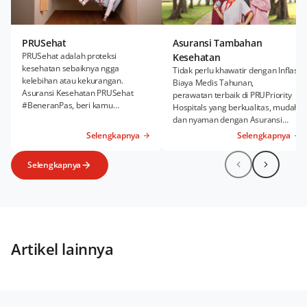
PRUSehat
Asuransi Tambahan
PRUSehat adalah proteksi
Kesehatan
kesehatan sebaiknya ngga
Tidak perlu khawatir dengan Inflasi
kelebihan atau kekurangan.
Biaya Medis Tahunan,
Asuransi Kesehatan PRUSehat
perawatan terbaik di PRUPriority
#BeneranPas, beri kamu
Hospitals yang berkualitas, mudah,
kenyamanan Rawat Inap dan
dan nyaman dengan Asuransi
Rawat Jalan sesuai kebutuhanmu.
Kesehatan Tambahan PRUWell
Selengkapnya
Selengkapnya
Health.
Selengkapnya
Artikel lainnya