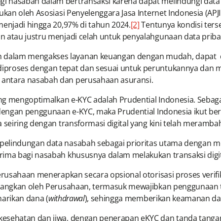
 nasabah dalam bertransaksi karena dapat melindungi data p
kukan oleh Asosiasi Penyelenggara Jasa Internet Indonesia (AP
menjadi hingga 20,97% di tahun 2024.
[2]
Tentunya kondisi ters
n atau justru menjadi celah untuk penyalahgunaan data priba
dalam mengakses layanan keuangan dengan mudah, dapat di m
iproses dengan tepat dan sesuai untuk peruntukannya dan m
antara nasabah dan perusahaan asuransi.
 yang mengoptimalkan e-KYC adalah Prudential Indonesia. Seb
, dengan penggunaan e-KYC, maka Prudential Indonesia ikut b
 seiring dengan transformasi digital yang kini telah merambah
pelindungan data nasabah sebagai prioritas utama dengan 
rima bagi nasabah khususnya dalam melakukan transaksi digit
Perusahaan menerapkan secara opsional otorisasi proses verifi
embangkan oleh Perusahaan, termasuk mewajibkan penggunaan 
narikan dana (
withdrawal
), sehingga memberikan keamanan d
esehatan dan jiwa, dengan penerapan eKYC dan tanda tangan di