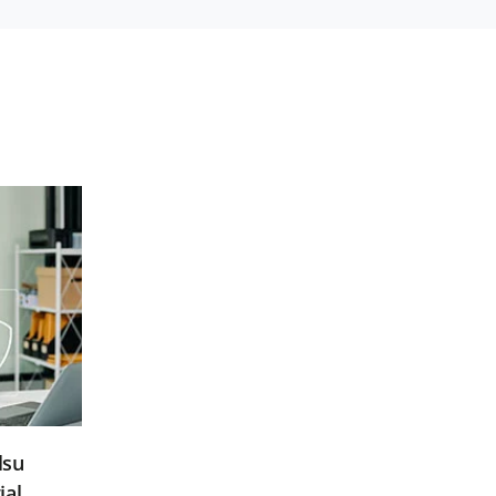
lsu
ial