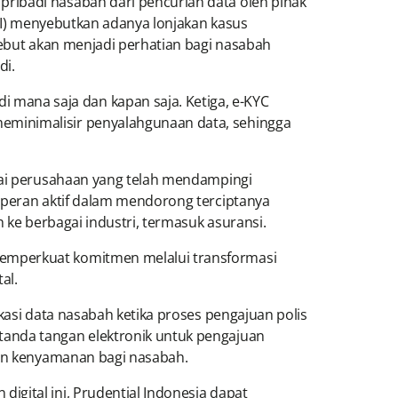
ribadi nasabah dari pencurian data oleh pihak
JII) menyebutkan adanya lonjakan kasus
ebut akan menjadi perhatian bagi nasabah
di.
ana saja dan kapan saja. Ketiga, e-KYC
eminimalisir penyalahgunaan data, sehingga
agai perusahaan yang telah mendampingi
erperan aktif dalam mendorong terciptanya
 ke berbagai industri, termasuk asuransi.
memperkuat komitmen melalui transformasi
al.
kasi data nasabah ketika proses pengajuan polis
tanda tangan elektronik untuk pengajuan
an kenyamanan bagi nasabah.
gital ini, Prudential Indonesia dapat