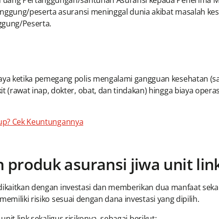
 uang Pertanggungan/santunan Asuransi kepada Penerima Man
anggung/peserta asuransi meninggal dunia akibat masalah kese
nggung/Peserta.
ya ketika pemegang polis mengalami gangguan kesehatan (sak
rawat inap, dokter, obat, dan tindakan) hingga biaya operasi
dup? Cek Keuntungannya
produk asuransi jiwa unit lin
dikaitkan dengan investasi dan memberikan dua manfaat sekali
emiliki risiko sesuai dengan dana investasi yang dipilih.
unit link sekaligus risikonya, sebagai berikut: