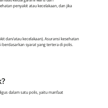
faat/keluarga/ahli waris dari
hatan penyakit atau kecelakaan, dan jika
it dan/atau kecelakaan). Asuransi kesehatan
 berdasarkan syarat yang tertera di polis.
k?
gus dalam satu polis, yaitu manfaat