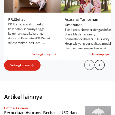
PRUSehat
Asuransi Tambahan
PRUSehat adalah proteksi
Kesehatan
kesehatan sebaiknya ngga
Tidak perlu khawatir dengan Inflasi
kelebihan atau kekurangan.
Biaya Medis Tahunan,
Asuransi Kesehatan PRUSehat
perawatan terbaik di PRUPriority
#BeneranPas, beri kamu
Hospitals yang berkualitas, mudah,
kenyamanan Rawat Inap dan
dan nyaman dengan Asuransi
Rawat Jalan sesuai kebutuhanmu.
Kesehatan Tambahan PRUWell
Selengkapnya
Selengkapnya
Health.
Selengkapnya
Artikel lainnya
Literasi Asuransi
Perbedaan Asuransi Berbasis USD dan