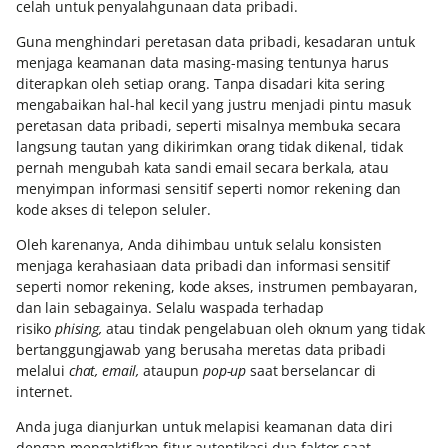
celah untuk penyalahgunaan data pribadi.
Guna menghindari peretasan data pribadi, kesadaran untuk
menjaga keamanan data masing-masing tentunya harus
diterapkan oleh setiap orang. Tanpa disadari kita sering
mengabaikan hal-hal kecil yang justru menjadi pintu masuk
peretasan data pribadi, seperti misalnya membuka secara
langsung tautan yang dikirimkan orang tidak dikenal, tidak
pernah mengubah kata sandi email secara berkala, atau
menyimpan informasi sensitif seperti nomor rekening dan
kode akses di telepon seluler.
Oleh karenanya, Anda dihimbau untuk selalu konsisten
menjaga kerahasiaan data pribadi dan informasi sensitif
seperti nomor rekening, kode akses, instrumen pembayaran,
dan lain sebagainya. Selalu waspada terhadap
risiko
phising,
atau tindak pengelabuan oleh oknum yang tidak
bertanggungjawab yang berusaha meretas data pribadi
melalui
chat, email,
ataupun
pop-up
saat berselancar di
internet.
Anda juga dianjurkan untuk melapisi keamanan data diri
dengan mengaktifkan fitur autentikasi dua faktor saat