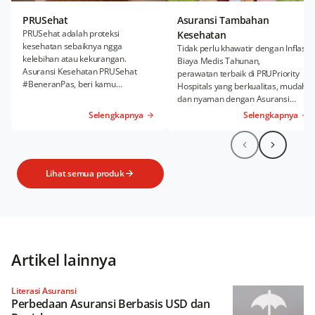
PRUSehat
Asuransi Tambahan
PRUSehat adalah proteksi
Kesehatan
kesehatan sebaiknya ngga
Tidak perlu khawatir dengan Inflasi
kelebihan atau kekurangan.
Biaya Medis Tahunan,
Asuransi Kesehatan PRUSehat
perawatan terbaik di PRUPriority
#BeneranPas, beri kamu
Hospitals yang berkualitas, mudah,
kenyamanan Rawat Inap dan
dan nyaman dengan Asuransi
Rawat Jalan sesuai kebutuhanmu.
Kesehatan Tambahan PRUWell
Selengkapnya
Selengkapnya
Health.
Lihat semua produk
Artikel lainnya
Literasi Asuransi
Perbedaan Asuransi Berbasis USD dan