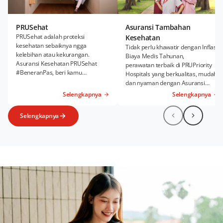
PRUSehat
Asuransi Tambahan
PRUSehat adalah proteksi
Kesehatan
kesehatan sebaiknya ngga
Tidak perlu khawatir dengan Inflasi
kelebihan atau kekurangan.
Biaya Medis Tahunan,
Asuransi Kesehatan PRUSehat
perawatan terbaik di PRUPriority
#BeneranPas, beri kamu
Hospitals yang berkualitas, mudah,
kenyamanan Rawat Inap dan
dan nyaman dengan Asuransi
Rawat Jalan sesuai kebutuhanmu.
Kesehatan Tambahan PRUWell
Selengkapnya
Selengkapnya
Health.
Selengkapnya