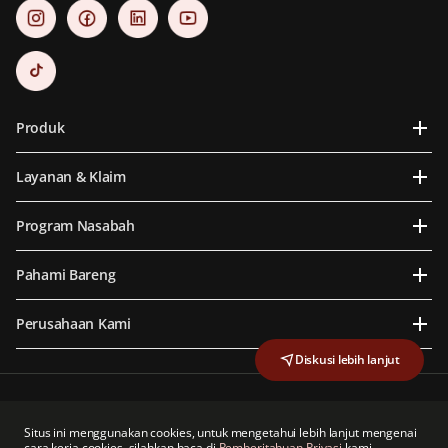
Produk
Layanan & Klaim
Program Nasabah
Pahami Bareng
Perusahaan Kami
Diskusi lebih lanjut
PT Prudential Life Assurance berizin dan diawasi oleh Otoritas Jasa Keuangan
PT Prudential Life Assurance adalah anggota dari Lembaga Alternatif Penyelesaian
Situs ini menggunakan cookies, untuk mengetahui lebih lanjut mengenai
Sengketa Sektor Jasa Keuangan
cara kerja cookies, silahkan baca di
Pemberitahuan Privasi
kami.