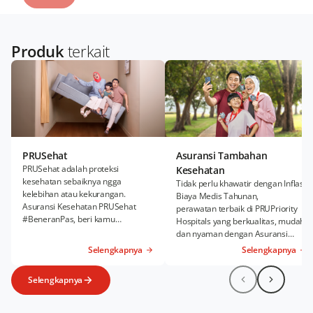
Produk
terkait
PRUSehat
Asuransi Tambahan
PRUSehat adalah proteksi
Kesehatan
kesehatan sebaiknya ngga
Tidak perlu khawatir dengan Inflasi
kelebihan atau kekurangan.
Biaya Medis Tahunan,
Asuransi Kesehatan PRUSehat
perawatan terbaik di PRUPriority
#BeneranPas, beri kamu
Hospitals yang berkualitas, mudah,
kenyamanan Rawat Inap dan
dan nyaman dengan Asuransi
Rawat Jalan sesuai kebutuhanmu.
Kesehatan Tambahan PRUWell
Selengkapnya
Selengkapnya
Health.
Selengkapnya