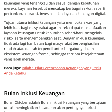
keuangan yang terjangkau dan sesuai dengan kebutuhan
mereka. Layanan tersebut mencakup berbagai sektor, seperti
perbankan, asuransi, investasi, dan layanan keuangan digital.
Tujuan utama inklusi keuangan yaitu membuka akses yang
lebih luas bagi masyarakat agar mereka dapat memanfaatkan
layanan keuangan untuk kebutuhan sehari-hari, mengelola
risiko, serta mengembangkan aset. Dengan inklusi keuangan,
tidak ada lagi hambatan bagi masyarakat berpenghasilan
rendah atau daerah terpencil untuk bergabung dalam
ekosistem keuangan formal, sehingga tercipta kesejahteraan
yang lebih merata.
Baca juga
:
Inilah 5 Pilar Perencanaan Keuangan yang Perlu
Anda Ketahui
Bulan Inklusi Keuangan
Bulan Oktober adalah Bulan Inklusi Keuangan yang bertujuan
untuk meningkatkan kesadaran akan pentingnya inklusi