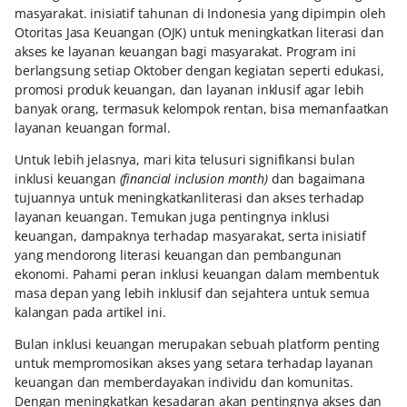
masyarakat. inisiatif tahunan di Indonesia yang dipimpin oleh
Otoritas Jasa Keuangan (OJK) untuk meningkatkan literasi dan
akses ke layanan keuangan bagi masyarakat. Program ini
berlangsung setiap Oktober dengan kegiatan seperti edukasi,
promosi produk keuangan, dan layanan inklusif agar lebih
banyak orang, termasuk kelompok rentan, bisa memanfaatkan
layanan keuangan formal.
Untuk lebih jelasnya, mari kita telusuri signifikansi bulan
inklusi keuangan
(financial inclusion month)
dan bagaimana
tujuannya untuk meningkatkanliterasi dan akses terhadap
layanan keuangan. Temukan juga pentingnya inklusi
keuangan, dampaknya terhadap masyarakat, serta inisiatif
yang mendorong literasi keuangan dan pembangunan
ekonomi. Pahami peran inklusi keuangan dalam membentuk
masa depan yang lebih inklusif dan sejahtera untuk semua
kalangan pada artikel ini.
Bulan inklusi keuangan merupakan sebuah platform penting
untuk mempromosikan akses yang setara terhadap layanan
keuangan dan memberdayakan individu dan komunitas.
Dengan meningkatkan kesadaran akan pentingnya akses dan