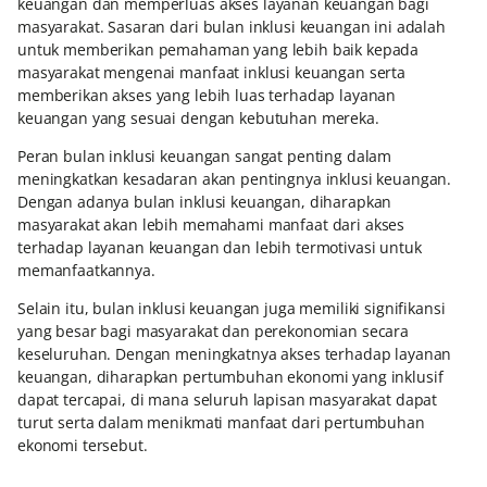
keuangan dan memperluas akses layanan keuangan bagi
masyarakat. Sasaran dari bulan inklusi keuangan ini adalah
untuk memberikan pemahaman yang lebih baik kepada
masyarakat mengenai manfaat inklusi keuangan serta
memberikan akses yang lebih luas terhadap layanan
keuangan yang sesuai dengan kebutuhan mereka.
Peran bulan inklusi keuangan sangat penting dalam
meningkatkan kesadaran akan pentingnya inklusi keuangan.
Dengan adanya bulan inklusi keuangan, diharapkan
masyarakat akan lebih memahami manfaat dari akses
terhadap layanan keuangan dan lebih termotivasi untuk
memanfaatkannya.
Selain itu, bulan inklusi keuangan juga memiliki signifikansi
yang besar bagi masyarakat dan perekonomian secara
keseluruhan. Dengan meningkatnya akses terhadap layanan
keuangan, diharapkan pertumbuhan ekonomi yang inklusif
dapat tercapai, di mana seluruh lapisan masyarakat dapat
turut serta dalam menikmati manfaat dari pertumbuhan
ekonomi tersebut.