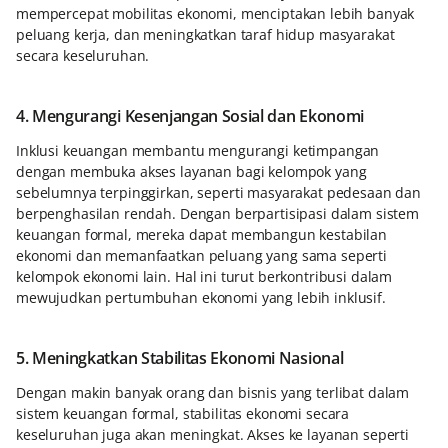
mempercepat mobilitas ekonomi, menciptakan lebih banyak
peluang kerja, dan meningkatkan taraf hidup masyarakat
secara keseluruhan.
4. Mengurangi Kesenjangan Sosial dan Ekonomi
Inklusi keuangan membantu mengurangi ketimpangan
dengan membuka akses layanan bagi kelompok yang
sebelumnya terpinggirkan, seperti masyarakat pedesaan dan
berpenghasilan rendah. Dengan berpartisipasi dalam sistem
keuangan formal, mereka dapat membangun kestabilan
ekonomi dan memanfaatkan peluang yang sama seperti
kelompok ekonomi lain. Hal ini turut berkontribusi dalam
mewujudkan pertumbuhan ekonomi yang lebih inklusif.
5. Meningkatkan Stabilitas Ekonomi Nasional
Dengan makin banyak orang dan bisnis yang terlibat dalam
sistem keuangan formal, stabilitas ekonomi secara
keseluruhan juga akan meningkat. Akses ke layanan seperti