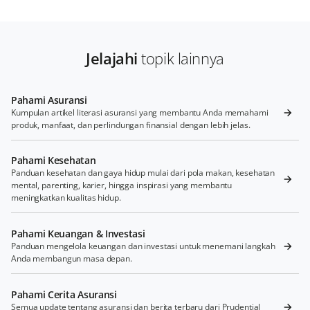
Jelajahi
topik lainnya
Pahami Asuransi
Kumpulan artikel literasi asuransi yang membantu Anda memahami
produk, manfaat, dan perlindungan finansial dengan lebih jelas.
Pahami Kesehatan
Panduan kesehatan dan gaya hidup mulai dari pola makan, kesehatan
mental, parenting, karier, hingga inspirasi yang membantu
meningkatkan kualitas hidup.
Pahami Keuangan & Investasi
Panduan mengelola keuangan dan investasi untuk menemani langkah
Anda membangun masa depan.
Pahami Cerita Asuransi
Semua update tentang asuransi dan berita terbaru dari Prudential