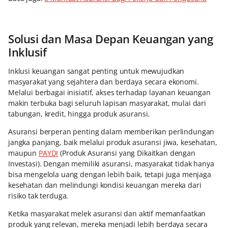
Solusi dan Masa Depan Keuangan yang
Inklusif
Inklusi keuangan sangat penting untuk mewujudkan
masyarakat yang sejahtera dan berdaya secara ekonomi.
Melalui berbagai inisiatif, akses terhadap layanan keuangan
makin terbuka bagi seluruh lapisan masyarakat, mulai dari
tabungan, kredit, hingga produk asuransi.
Asuransi berperan penting dalam memberikan perlindungan
jangka panjang, baik melalui produk asuransi jiwa, kesehatan,
maupun
PAYDI
(Produk Asuransi yang Dikaitkan dengan
Investasi). Dengan memiliki asuransi, masyarakat tidak hanya
bisa mengelola uang dengan lebih baik, tetapi juga menjaga
kesehatan dan melindungi kondisi keuangan mereka dari
risiko tak terduga.
Ketika masyarakat melek asuransi dan aktif memanfaatkan
produk yang relevan, mereka menjadi lebih berdaya secara