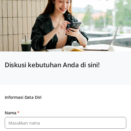
Diskusi kebutuhan Anda di sini!
Informasi Data Diri
Nama
*