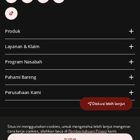
Produk
Layanan & Klaim
Program Nasabah
Pahami Bareng
Perusahaan Kami
Diskusi lebih lanjut
PT Prudential Life Assurance berizin dan diawasi oleh Otoritas Jasa Keuangan
PT Prudential Life Assurance adalah anggota dari Lembaga Alternatif Penyelesaian
Situs ini menggunakan cookies, untuk mengetahui lebih lanjut mengenai
Sengketa Sektor Jasa Keuangan
cara kerja cookies, silahkan baca di
Pemberitahuan Privasi
kami.
TUTUP