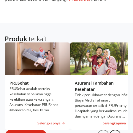
Produk
terkait
PRUSehat
Asuransi Tambahan
PRUSehat adalah proteksi
Kesehatan
kesehatan sebaiknya ngga
Tidak perlu khawatir dengan Inflasi
kelebihan atau kekurangan.
Biaya Medis Tahunan,
Asuransi Kesehatan PRUSehat
perawatan terbaik di PRUPriority
#BeneranPas, beri kamu
Hospitals yang berkualitas, mudah,
kenyamanan Rawat Inap dan
dan nyaman dengan Asuransi
Rawat Jalan sesuai kebutuhanmu.
Kesehatan Tambahan PRUWell
Selengkapnya
Selengkapnya
Health.