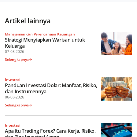
Artikel lainnya
Manajemen dan Perencanaan Keuangan
Strategi Menyiapkan Warisan untuk
Keluarga
07-08-2026
Selengkapnya
Investasi
Panduan Investasi Dolar: Manfaat, Risiko,
dan Instrumennya
06-08-2026
Selengkapnya
Investasi
Apa itu Trading Forex? Cara Kerja, Risiko,