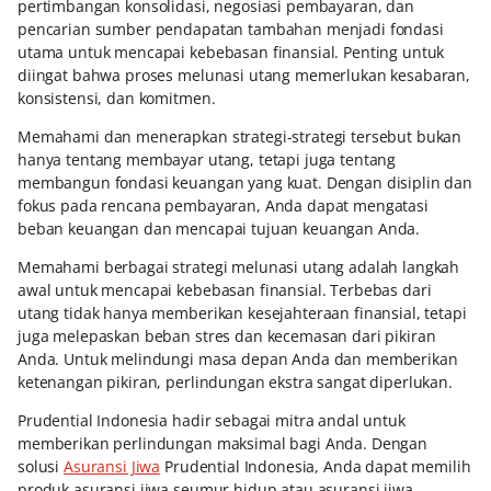
pertimbangan konsolidasi, negosiasi pembayaran, dan
pencarian sumber pendapatan tambahan menjadi fondasi
utama untuk mencapai kebebasan finansial. Penting untuk
diingat bahwa proses melunasi utang memerlukan kesabaran,
konsistensi, dan komitmen.
Memahami dan menerapkan strategi-strategi tersebut bukan
hanya tentang membayar utang, tetapi juga tentang
membangun fondasi keuangan yang kuat. Dengan disiplin dan
fokus pada rencana pembayaran, Anda dapat mengatasi
beban keuangan dan mencapai tujuan keuangan Anda.
Memahami berbagai strategi melunasi utang adalah langkah
awal untuk mencapai kebebasan finansial. Terbebas dari
utang tidak hanya memberikan kesejahteraan finansial, tetapi
juga melepaskan beban stres dan kecemasan dari pikiran
Anda. Untuk melindungi masa depan Anda dan memberikan
ketenangan pikiran, perlindungan ekstra sangat diperlukan.
Prudential Indonesia hadir sebagai mitra andal untuk
memberikan perlindungan maksimal bagi Anda. Dengan
solusi
Asuransi Jiwa
Prudential Indonesia, Anda dapat memilih
produk asuransi jiwa seumur hidup atau asuransi jiwa