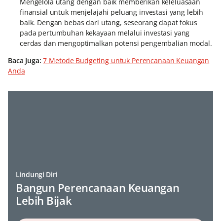
Mengelola utang dengan baik memberikan keleluasaan
finansial untuk menjelajahi peluang investasi yang lebih
baik. Dengan bebas dari utang, seseorang dapat fokus
pada pertumbuhan kekayaan melalui investasi yang
cerdas dan mengoptimalkan potensi pengembalian modal.
Baca Juga:
7 Metode Budgeting untuk Perencanaan Keuangan
Anda
Lindungi Diri
Bangun Perencanaan Keuangan
Lebih Bijak