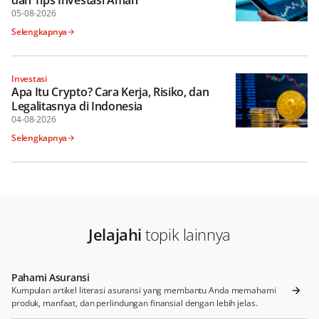
dan Tips Investasi Aman
05-08-2026
Selengkapnya
Investasi
Apa Itu Crypto? Cara Kerja, Risiko, dan
Legalitasnya di Indonesia
04-08-2026
Selengkapnya
Jelajahi
topik lainnya
Pahami Asuransi
Kumpulan artikel literasi asuransi yang membantu Anda memahami
produk, manfaat, dan perlindungan finansial dengan lebih jelas.