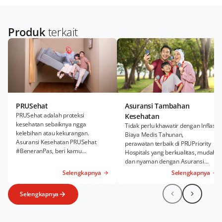
Produk
terkait
PRUSehat
Asuransi Tambahan
PRUSehat adalah proteksi
Kesehatan
kesehatan sebaiknya ngga
Tidak perlu khawatir dengan Inflasi
kelebihan atau kekurangan.
Biaya Medis Tahunan,
Asuransi Kesehatan PRUSehat
perawatan terbaik di PRUPriority
#BeneranPas, beri kamu
Hospitals yang berkualitas, mudah,
kenyamanan Rawat Inap dan
dan nyaman dengan Asuransi
Rawat Jalan sesuai kebutuhanmu.
Kesehatan Tambahan PRUWell
Selengkapnya
Selengkapnya
Health.
Selengkapnya