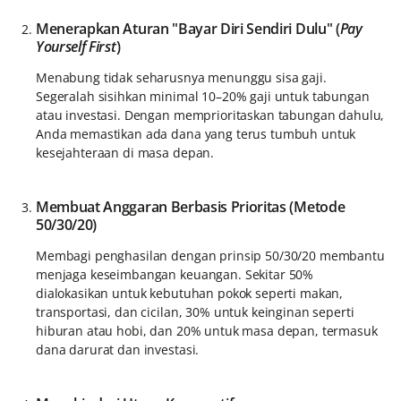
Menerapkan Aturan "Bayar Diri Sendiri Dulu" (
Pay
Yourself First
)
Menabung tidak seharusnya menunggu sisa gaji.
Segeralah sisihkan minimal 10–20% gaji untuk tabungan
atau investasi. Dengan memprioritaskan tabungan dahulu,
Anda memastikan ada dana yang terus tumbuh untuk
kesejahteraan di masa depan.
Membuat Anggaran Berbasis Prioritas (Metode
50/30/20)
Membagi penghasilan dengan prinsip 50/30/20 membantu
menjaga keseimbangan keuangan. Sekitar 50%
dialokasikan untuk kebutuhan pokok seperti makan,
transportasi, dan cicilan, 30% untuk keinginan seperti
hiburan atau hobi, dan 20% untuk masa depan, termasuk
dana darurat dan investasi.