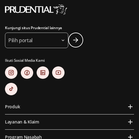
Kunjungi situs Prudential lainnya
Pilih portal
Ikuti Sosial Media Kami
Produk
Layanan & Klaim
Program Nasabah