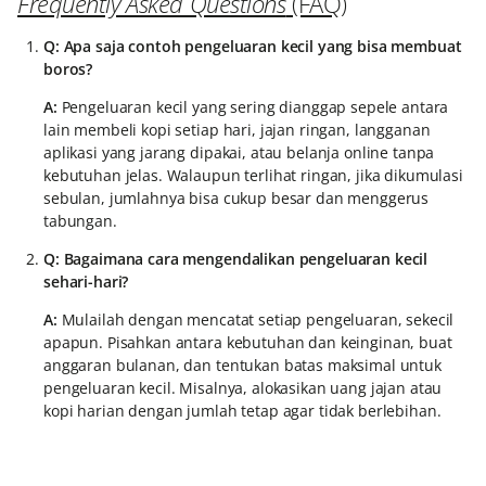
Frequently Asked Questions
(FAQ)
Q: Apa saja contoh pengeluaran kecil yang bisa membuat
boros?
A:
Pengeluaran kecil yang sering dianggap sepele antara
lain membeli kopi setiap hari, jajan ringan, langganan
aplikasi yang jarang dipakai, atau belanja online tanpa
kebutuhan jelas. Walaupun terlihat ringan, jika dikumulasi
sebulan, jumlahnya bisa cukup besar dan menggerus
tabungan.
Q: Bagaimana cara mengendalikan pengeluaran kecil
sehari-hari?
A:
Mulailah dengan mencatat setiap pengeluaran, sekecil
apapun. Pisahkan antara kebutuhan dan keinginan, buat
anggaran bulanan, dan tentukan batas maksimal untuk
pengeluaran kecil. Misalnya, alokasikan uang jajan atau
kopi harian dengan jumlah tetap agar tidak berlebihan.