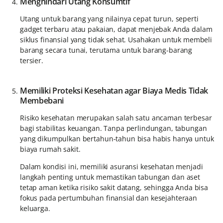
Menghindari Utang Konsumtif
Utang untuk barang yang nilainya cepat turun, seperti
gadget terbaru atau pakaian, dapat menjebak Anda dalam
siklus finansial yang tidak sehat. Usahakan untuk membeli
barang secara tunai, terutama untuk barang-barang
tersier.
Memiliki Proteksi Kesehatan agar Biaya Medis Tidak
Membebani
Risiko kesehatan merupakan salah satu ancaman terbesar
bagi stabilitas keuangan. Tanpa perlindungan, tabungan
yang dikumpulkan bertahun-tahun bisa habis hanya untuk
biaya rumah sakit.
Dalam kondisi ini, memiliki asuransi kesehatan menjadi
langkah penting untuk memastikan tabungan dan aset
tetap aman ketika risiko sakit datang, sehingga Anda bisa
fokus pada pertumbuhan finansial dan kesejahteraan
keluarga.