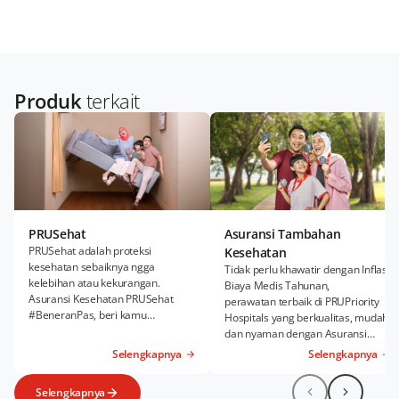
Produk
terkait
PRUSehat
Asuransi Tambahan
PRUSehat adalah proteksi
Kesehatan
kesehatan sebaiknya ngga
Tidak perlu khawatir dengan Inflasi
kelebihan atau kekurangan.
Biaya Medis Tahunan,
Asuransi Kesehatan PRUSehat
perawatan terbaik di PRUPriority
#BeneranPas, beri kamu
Hospitals yang berkualitas, mudah,
kenyamanan Rawat Inap dan
dan nyaman dengan Asuransi
Rawat Jalan sesuai kebutuhanmu.
Kesehatan Tambahan PRUWell
Selengkapnya
Selengkapnya
Health.
Selengkapnya