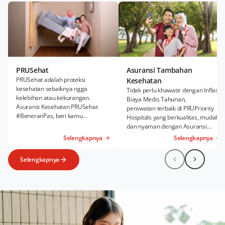
PRUSehat
Asuransi Tambahan
PRUSehat adalah proteksi
Kesehatan
kesehatan sebaiknya ngga
Tidak perlu khawatir dengan Inflasi
kelebihan atau kekurangan.
Biaya Medis Tahunan,
Asuransi Kesehatan PRUSehat
perawatan terbaik di PRUPriority
#BeneranPas, beri kamu
Hospitals yang berkualitas, mudah,
kenyamanan Rawat Inap dan
dan nyaman dengan Asuransi
Rawat Jalan sesuai kebutuhanmu.
Kesehatan Tambahan PRUWell
Selengkapnya
Selengkapnya
Health.
Selengkapnya