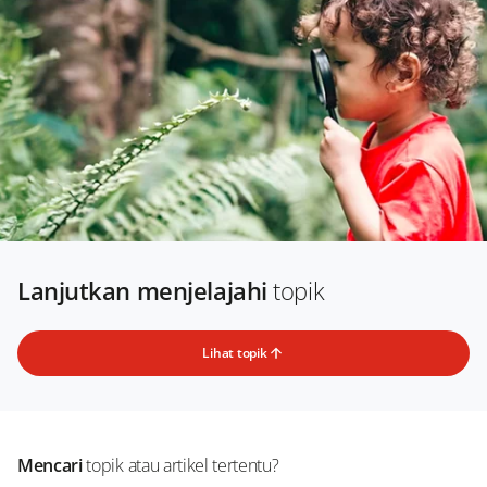
Lanjutkan menjelajahi
topik
Lihat topik
Mencari
topik atau artikel tertentu?