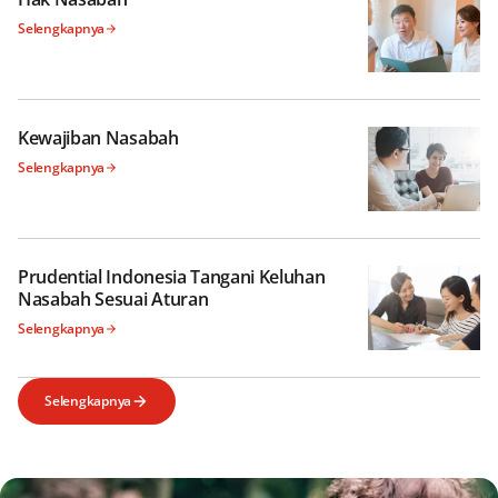
Selengkapnya
Kewajiban Nasabah
Selengkapnya
Prudential Indonesia Tangani Keluhan
Nasabah Sesuai Aturan
Selengkapnya
Selengkapnya