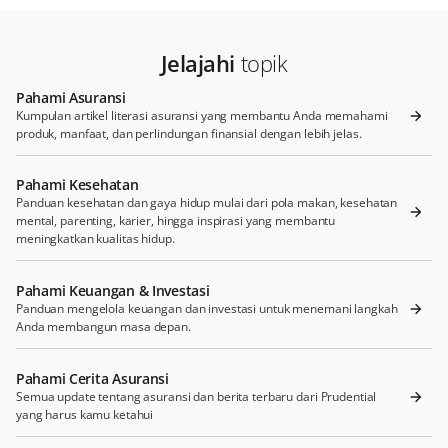
Jelajahi
topik
Pahami Asuransi
Kumpulan artikel literasi asuransi yang membantu Anda memahami
produk, manfaat, dan perlindungan finansial dengan lebih jelas.
Pahami Kesehatan
Panduan kesehatan dan gaya hidup mulai dari pola makan, kesehatan
mental, parenting, karier, hingga inspirasi yang membantu
meningkatkan kualitas hidup.
Pahami Keuangan & Investasi
Panduan mengelola keuangan dan investasi untuk menemani langkah
Anda membangun masa depan.
Pahami Cerita Asuransi
Semua update tentang asuransi dan berita terbaru dari Prudential
yang harus kamu ketahui