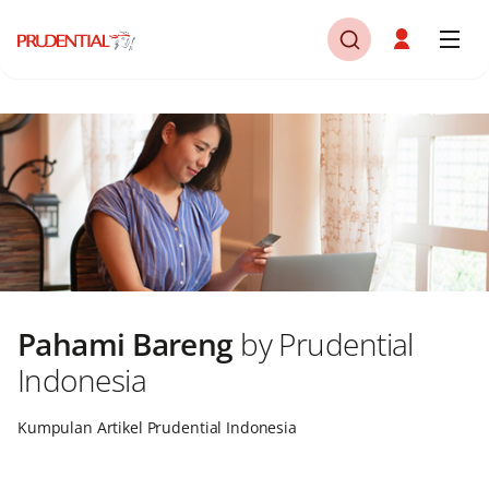
Pahami Bareng
by Prudential
Indonesia
Kumpulan Artikel Prudential Indonesia